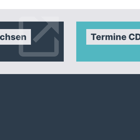
achsen
Termine C