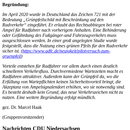
Begründung:
Im April 2020 wurde in Deutschland das Zeichen 721 mit der
Bedeutung „Grünpfeilschild mit Beschränkung auf den
Radverkehr“ eingeführt. Er erlaubt das Rechtsabbiegen bei roter
Ampel für Radfahrer nach vorherigem Anhalten. Eine Behinderung
oder Gefährdung des Fußgänger-und Fahrzeugverkehrs muss
ausgeschlossen werden. In einer groß angelegten Studie wurde
festgestellt, dass die Nutzung eines grünen Pfeils für den Radverkehr
sicher ist. (
https://www.adfc.de/neuigkeit/pilotversuch-zum-
gruenpfeil
)
Vorteile entstehen für Radfahrer vor allem durch einen deutlich
schnelleren Verkehrsfluss. Durchvermiedene Wartezeiten macht es
Radfahren attraktiver. Außerdem kann der Grünpfeil da, wo die
Erfüllung von Wartepflichten keinen Sicherheitsvorteil bringt, die
Akzeptanz von Ampelsignalendort erhöhen, wo sie notwendig sind.
Es besteht deshalb kein Grund, das neue Verkehrszeichen nicht zu
nutzen. Eine weitere Begründung erfolgt mündlich.
gez. Dr. Marcel Haak
(Gruppenvorsitzender)
Nachrichten CDU Niedersachsen